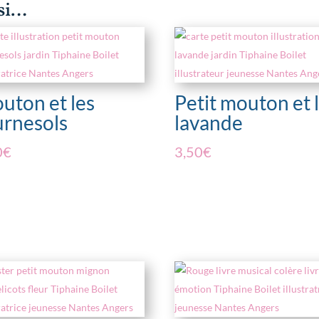
ssi…
uton et les
Petit mouton et 
urnesols
lavande
0
€
3,50
€