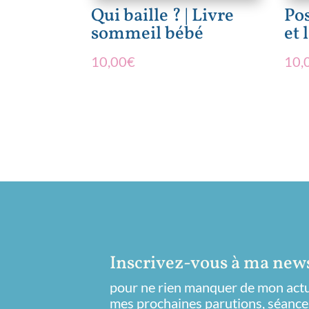
Qui baille ? | Livre
Po
sommeil bébé
et 
10,00
€
10,
Inscrivez-vous à ma news
pour ne rien manquer de mon actua
mes prochaines parutions, séance