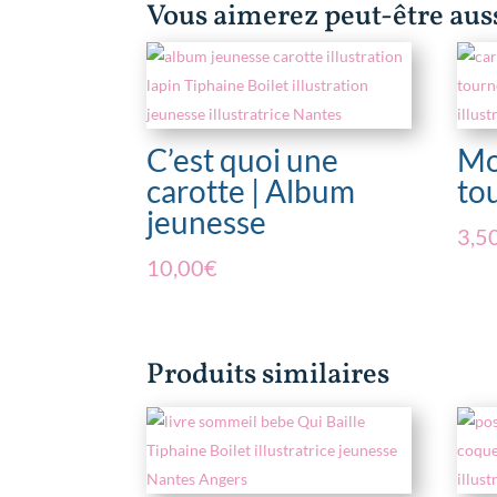
Vous aimerez peut-être au
C’est quoi une
Mo
carotte | Album
to
jeunesse
3,5
10,00
€
Produits similaires