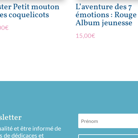
ster Petit mouton
L’aventure des 7
les coquelicots
émotions : Rouge 
Album jeunesse
00
€
15,00
€
letter
lité et être informé de
s de dédicaces et