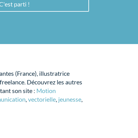
C'est parti !
ntes (France), illustratrice
freelance. Découvrez les autres
tant son site :
Motion
munication
,
vectorielle
,
jeunesse
,