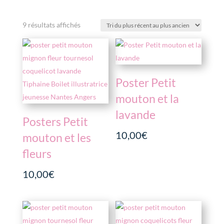
Trié
9 résultats affichés
du
plus
récent
au
Poster Petit
plus
ancien
mouton et la
lavande
Posters Petit
10,00
€
mouton et les
fleurs
10,00
€