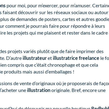
ons
pour moi, pour m’exercer, pour m’amuser. Certain
es faisant découvrir sur les réseaux sociaux ou autour
 plus de demandes de posters, cartes et autres goodie
n sur comment je pourrais faire pour répondre à leurs
re les projets qui me plaisent et rester dans le cadre
r des projets variés plutôt que de faire imprimer des
te. D’autre
illustrateur
et
illustratrice freelance
le f
 bien compris que c’était chronophage et que cela
de produits mais aussi d’emballages !
essions de vente d’originaux où je proposerais de faç
 d’acheter une
illustration
originale. Bref, encore une
jourd’hui de découvrir ma nouvelle boutique
Redbub