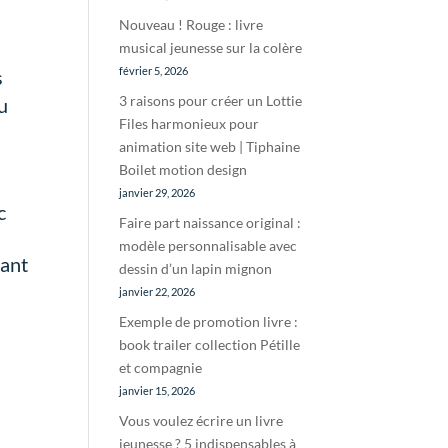
Nouveau ! Rouge : livre
musical jeunesse sur la colère
février 5, 2026
s
3 raisons pour créer un Lottie
du
Files harmonieux pour
animation site web | Tiphaine
Boilet motion design
janvier 29, 2026
c
Faire part naissance original :
modèle personnalisable avec
uant
dessin d’un lapin mignon
janvier 22, 2026
Exemple de promotion livre :
book trailer collection Pétille
et compagnie
janvier 15, 2026
Vous voulez écrire un livre
jeunesse ? 5 indispensables à